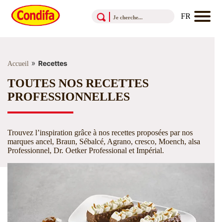
Aller au contenu
Aller au menu
Aller au pied de page
»
Recettes
Accueil
TOUTES NOS RECETTES
PROFESSIONNELLES
Trouvez l’inspiration grâce à nos recettes proposées par nos
marques
ancel, Braun, Sébalcé, Agrano, cresco, Moench, alsa
Professionnel, Dr. Oetker Professional et Impérial.